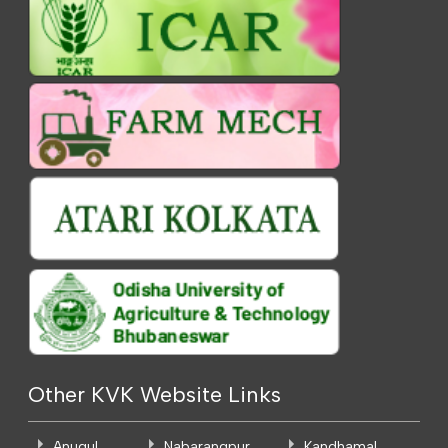
Other KVK Website Links
Anugul
Nabarangpur
Kandhamal