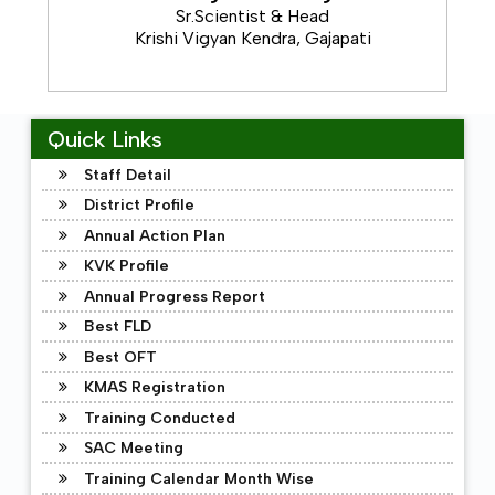
ଖରିଫ ଋତୁରେ ବାଇଗଣ ଚାଷ କରିବା ପାଇଁ ଝାଉଁଳା ରୋଗ ସହିଷ୍ଣୁ କିସମ
Sr.Scientist & Head
ସ୍ବର୍ଣ୍ଣ ଶ୍ୟାମଳୀ ଚାରା ବ୍ୟବହାର କରନ୍ତୁ
Krishi Vigyan Kendra, Gajapati
------------------------
ଯେ କୌଣସି ପନିପରିବା ଚାଷ କରିବା ପୂର୍ବରୁ ଚାରାକୁ ୨ ଗ୍ରାମ କାରବେଣ୍ଡଜ଼ୀମ
ଏକ ଲିଟର ପାଣିରେ ମିଶାଇ ୧୫ ମିନଟ ରଖି ଚାରାକୁ ଲଗାନ୍ତୁ ଯା ଦ୍ୱାରା
Quick Links
ଝାଉଁଳା ଏବଂ ମୂଳ ଶଢା ହେବ ନାହିଁ
Staff Detail
------------------------
District Profile
Annual Action Plan
KVK Profile
Annual Progress Report
Best FLD
Best OFT
KMAS Registration
Training Conducted
SAC Meeting
Training Calendar Month Wise