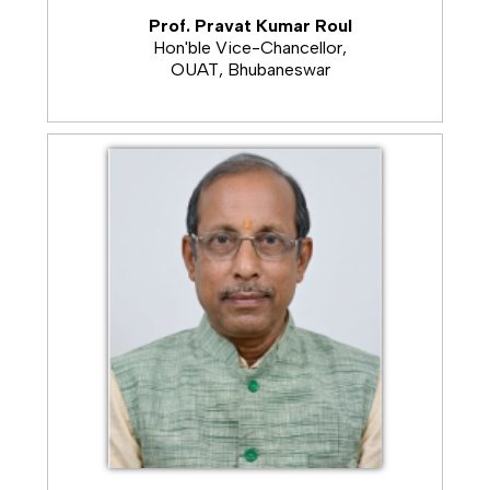
------------------------
Prof. Pravat Kumar Roul
ଆମ୍ବ ଗଛରେ ୫୦% ରୁ ଅଧିକ ବଉଳ ଆସିବା ସମୟରେ ବଉଳ ନ ଝଡ଼ିବା
Hon'ble Vice-Chancellor,
ପାଇଁ ଗଛରେ ପାଣି ଦିୟନ୍ତୁ ଏବଂ ତୋତାକୁ ଘାସ ଓ ଅନାବନା ଗଛରୁ ମୁକ୍ତ
OUAT, Bhubaneswar
ରଖନ୍ତୁ |
------------------------
ନିଜ ଜମିର ଉର୍ବରତା ଏବଂ ସାର ପ୍ରୟୋଗର ମାତ୍ରା ଜାଣିବା ପାଇଁ ନିଜ ଜମିର
ବିଭିନ୍ନ ସ୍ଥାନରୁ ମାଟି ନମୁନା ସଂଗ୍ରହ କରି କୃଷି ବିଜ୍ଞାନ କେନ୍ଦ୍ରରେ ଦିଅନ୍ତୁ
ଓ ମୂର୍ତ୍ତିକା ସ୍ୱାସ୍ଥ୍ୟ କାର୍ଡ ସଂଗ୍ରହ କରି ନିୟନ୍ତୁ
------------------------
ଟମାଟୋକୁ ଦୂରସ୍ଥିତ ବଜାରକୁ ପଠାଇବା ପାଇଁ ଗୋଲାପୀ ରଙ୍ଗ ବା ରଙ୍ଗ
ଧରିଥିବା ସମୟରେ ତୋଳନ୍ତୁ ଏହାଦ୍ୱାରା ଟମାଟୋ ୫-୭ ଦିନ ପର୍ଯ୍ୟନ୍ତ
ସତେଜ ରହିଥାଏ I
------------------------
ଆମ୍ବ ଗଛରେ କାଣ୍ଡକୁ ମାଟିରୁ ୧ ମିଟର ଉଚତା ପର୍ଯ୍ୟନ୍ତ କୋଲଟାର
ଲେପନ କରିଲେ କାଇ ଆକ୍ରମଣରୁ ଗଛକୁ ରକ୍ଷା କରାଯାଇ ପାରିବ
------------------------
ରୋଗ ପୋକରୁ ରକ୍ଷା କରିବା ପାଇଁ କୀଟନାଶକରେ ଅଠା ମିଶାଇ ସକାଳେ
କିମ୍ବା ସଂନ୍ଧ୍ୟା ସମୟରେ ସିଂଚନ କରନ୍ତୁ ଏବଂ ମୃତ୍ତିକା ପରୀକ୍ଷା କରି