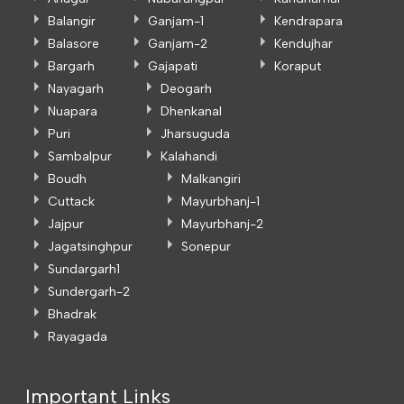
Balangir
Ganjam-1
Kendrapara
Balasore
Ganjam-2
Kendujhar
Bargarh
Gajapati
Koraput
Nayagarh
Deogarh
Nuapara
Dhenkanal
Puri
Jharsuguda
Sambalpur
Kalahandi
Boudh
Malkangiri
Cuttack
Mayurbhanj-1
Jajpur
Mayurbhanj-2
Jagatsinghpur
Sonepur
Sundargarh1
Sundergarh-2
Bhadrak
Rayagada
Important Links