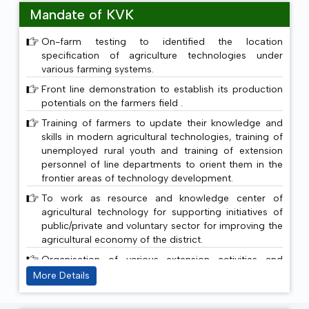
technology through Front Line Demonstration followed
Mandate of KVK
by capacity building training programmes. It is needless
to highlight the impact of Kissan mela, exhibitions, field
On-farm testing to identified the location
specification of agriculture technologies under
days and other extension activities & published
various farming systems.
literatures which has motivated the farmers of the
Front line demonstration to establish its production
district in this direction.
potentials on the farmers field .
Training of farmers to update their knowledge and
skills in modern agricultural technologies, training of
unemployed rural youth and training of extension
personnel of line departments to orient them in the
frontier areas of technology development.
To work as resource and knowledge center of
agricultural technology for supporting initiatives of
public/private and voluntary sector for improving the
agricultural economy of the district.
Organisation of various extension activities and
publication of varied literatures to create awareness
More Details
about the improved technology.
Production and distribution of quality seeds and