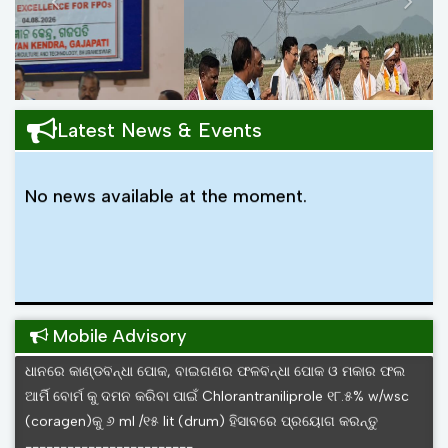
Latest News & Events
No news available at the moment.
କାଜୁ ଚାଷ କରିବା ସମୟରେ ଗଛକୁ ଗଛ ୪୫ x ୪୫ x ୪୫ ସେ ମି ବିଶିଷ୍ଟ
ଗାତରେ ୭.୫ x ୭.୫ ମିଟର ବ୍ୟବଧାନରେ ଲଗାନ୍ତୁ
------------------------
ନିଜ ଜମିର ଉର୍ବରତା ଏବଂ ସାର ପ୍ରୟୋଗର ମାତ୍ରା ଜାଣିବା ପାଇଁ ନିଜ ଜମିର
ବିଭିନ୍ନ ସ୍ଥାନରୁ ମାଟି ନମୁନା ସଂଗ୍ରହ କରି କୃଷି ବିଜ୍ଞାନ କେନ୍ଦ୍ର
ଗଜପତିଠାରେ ମୂର୍ତ୍ତିକା ପରୀକ୍ଷା କରାଇ ନିୟନ୍ତୁ
------------------------
Mobile Advisory
ଧାନରେ କାଣ୍ଡବିନ୍ଧା ପୋକ, ବାଇଗଣର ଫଳବିନ୍ଧା ପୋକ ଓ ମକାର ଫଲ
ଆର୍ମି ବୋର୍ମ କୁ ଦମନ କରିବା ପାଇଁ Chlorantraniliprole ୧୮.୫% w/wsc
(coragen)କୁ ୬ ml /୧୫ lit (drum) ହିସାବରେ ପ୍ରୟୋଗ କରନ୍ତୁ
------------------------
ବର୍ଷାଦିନେ ପନିପରିବା ଚାଷ କରୁଥିଲେ ଗଛକୁ ଗଛ ଏବଂ ଧାଡିକୁ ଧାଡି ଉପଯୁକ୍ତ