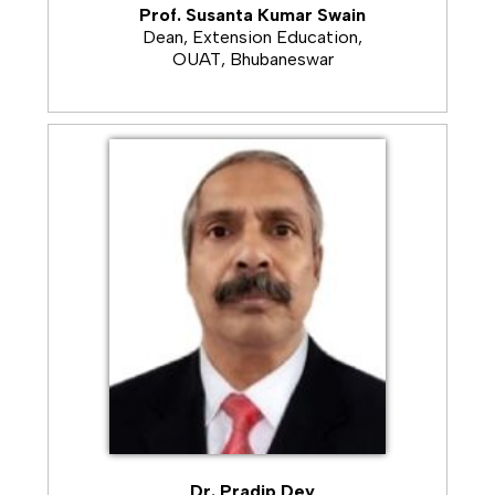
ଫଳାଫଳ ଅନୁସାରେ ଅନୁମୋଦିତ ଖାଦ୍ୟସାର ପ୍ରୟୋଗ କରନ୍ତୁ।
Prof. Susanta Kumar Swain
------------------------
Dean, Extension Education,
OUAT, Bhubaneswar
ପରିବା ଫସଲରେ ରୋଗ ଓ ପୋକ ପ୍ରାଦୁର୍ଭାବରୁ ଫସଲକୁ ରକ୍ଷା କରିବା ପାଇଁ
ନିମ୍ବ ତେଲ ୩ ମି.ଲି ପ୍ରତି ଲିଟର ପାଣିରେ ସପ୍ତାହ ବ୍ୟବଧାନରେ ସିଞ୍ଚନ
କରନ୍ତୁ
------------------------
ନିଜ ଚାଷ ଜମିରୁ ମାଟି ନମୁନା ସଂଗ୍ରହକରି କୃଷି ବିଜ୍ଞାନ କେନ୍ଦ୍ରରେ ପରୀକ୍ଷା
କରି ମୂର୍ତ୍ତିକା ସ୍ବାସ୍ଥ୍ୟ ପତ୍ରିକା ସଂଗ୍ରହ କରନ୍ତୁ I
------------------------
ଖରାଦିନେ ମାଟିରେ ଯଦି ଟିକେ ବତର ଥିବା ଖାଲି ନଛାଡି ଚାଷ କରି ଦିୟନ୍ତୁ
------------------------
ଚାଷୀ ଭାଇମାନେ ରବି ଫସଲ ଅମଳପରେ ଖରାଟିଆ ଚାଷ କରି ଦିୟନ୍ତୁ I
ଟ୍ରାକଟର ଚାଳିତ ମୋଡ ପତ୍ର ଲଙ୍ଗଳା କିମ୍ବା ପ୍ଲେଟ ଲଙ୍ଗଳ ବା ବଳଦ
ଚାଳିତ ମୋଡ ପତ୍ର ଲଙ୍ଗଳ ବ୍ୟବହାର କରି ଚାଷ କରନ୍ତୁ I
------------------------
ଆମ୍ବରେ ଫଳମାଛି ଲାଗିବା ଦାଉରୁ ରକ୍ଷା ପାଇବା ପାଇଁ ଯନ୍ତା ବା TRAP
ବ୍ୟବହାର କରନ୍ତୁ, ଏକର କୁ ପ୍ରାୟ ୮-୧୦ ଟି TRAP ମାଟିରୁ ୨.୫ ଫୁଟ
ଉଚ୍ଚତାରେ ଲଗାନ୍ତୁ
Dr. Pradip Dey