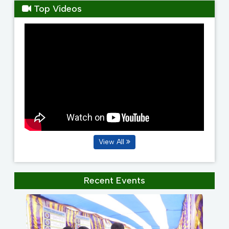
Top Videos
planting materials
View All
Recent Events